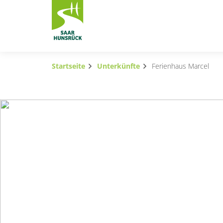
Zum Hauptinhalt springen
Startseite
Unterkünfte
Ferienhaus Marcel
Subnavigation umschalten
Subnavigation umschalten
Subnavigation umschalten
Subnavigation umschalten
Subnavigation umschalten
Subnavigation umschalten