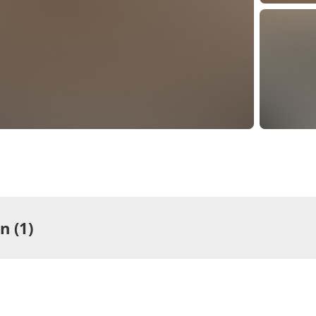
 (1)
ng