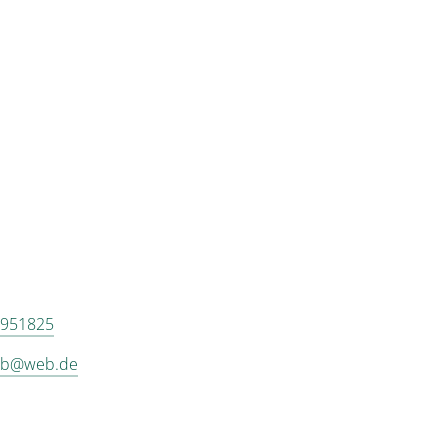
951825
ub@web.de