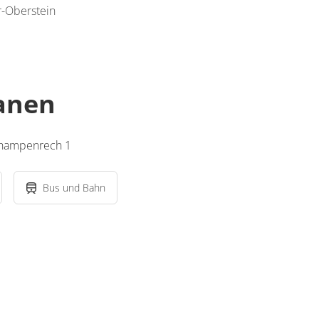
r-Oberstein
lanen
champenrech 1
Bus und Bahn