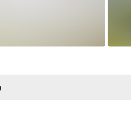
)
r
enhaus, Dusche oder