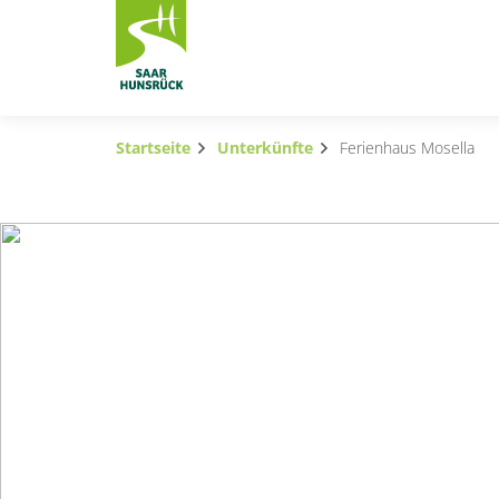
Zum Hauptinhalt springen
Startseite
Unterkünfte
Ferienhaus Mosella
Subnavigation umschalten
Subnavigation umschalten
Subnavigation umschalten
Subnavigation umschalten
Subnavigation umschalten
Subnavigation umschalten