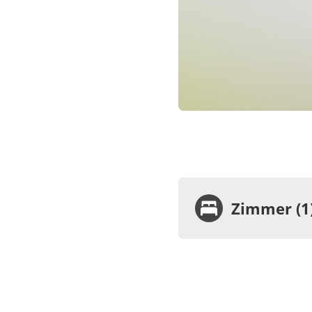
Zimmer (1
Zimme
Feri