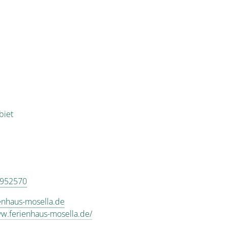
biet
 952570
enhaus-mosella.de
ww.ferienhaus-mosella.de/