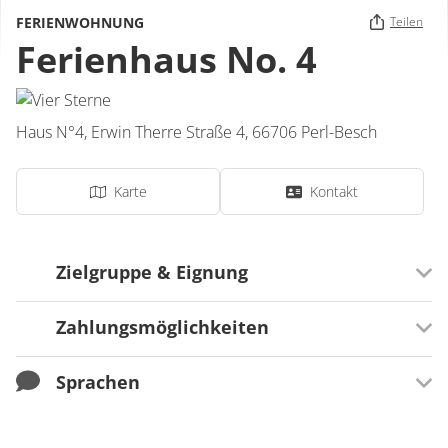
FERIENWOHNUNG
Teilen
Ferienhaus No. 4
Haus N°4,
Erwin Therre Straße 4,
66706
Perl-Besch
Karte
Kontakt
Zielgruppe & Eignung
Zahlungsmöglichkeiten
Ausrichtung
Für Familien besonders geeignet
Sprachen
Zahlungsmöglichkeiten
Überweisung
Sprachen