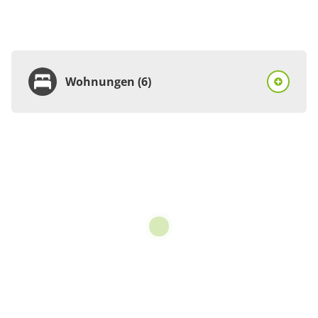
Wohnungen (6)
Wohnung
Appartement/Fewo,
Bad, WC, 1 Schlafraum
€115.00
pro Einheit/Nacht
3 Wohnungen
für 1 bis 2 Personen
60 m²