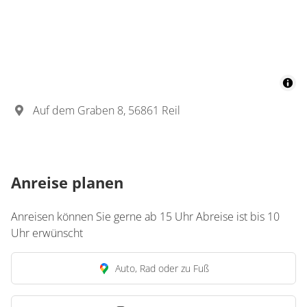
Details anzeigen für Appartement/Fewo, 
Wohnung
Appartement/Fewo,
Bad, WC, 1 Schlafraum
€115.00
pro Einheit/Nacht
Auf dem Graben 8, 56861 Reil
3 Wohnungen
für 1 bis 2 Personen
Anreise planen
60 m²
Anreisen können Sie gerne ab 15 Uhr Abreise ist bis 10
Uhr erwünscht
Details anzeigen
Details anzeigen für Appartement/Fewo, 
Auto, Rad oder zu Fuß
Wohnung