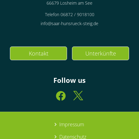
66679 Losheim am See
für 1 bis 6 Personen
Telefon 06872 / 9018100
90 m²
info@saar-hunsrueck-steig.de
Details anzeigen
Details anzeigen für Appartement/Fewo,
Kontakt
Unterkünfte
Follow us
Impressum
Datenschutz