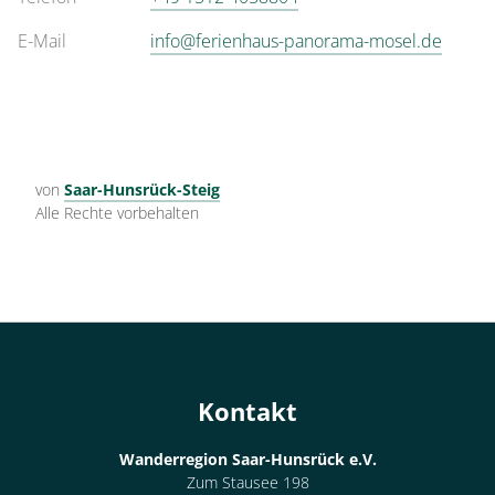
€135.00
pro Einheit/Nacht
E-Mail
info@ferienhaus-panorama-mosel.de
5 Wohnungen
für 1 bis 4 Personen
90 m²
von
Saar-Hunsrück-Steig
Alle Rechte vorbehalten
Details anzeigen
Details anzeigen für Appartement/Fewo,
Wohnung
Appartement/Fewo,
Bad, WC, 2 Schlafräume
Kontakt
€135.00
pro Einheit/Nacht
Wanderregion Saar-Hunsrück e.V.
Zum Stausee 198
6 Wohnungen