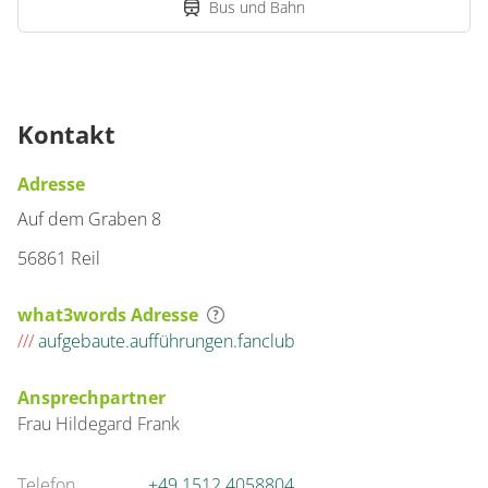
Bus und Bahn
Appartement/Fewo,
Bad, WC, 2 Schlafräume
€135.00
pro Einheit/Nacht
Kontakt
5 Wohnungen
Adresse
für 1 bis 4 Personen
Auf dem Graben 8
90 m²
56861 Reil
Details anzeigen
what3words Adresse
Details anzeigen für Appartement/Fewo,
///
aufgebaute.aufführungen.fanclub
Wohnung
Ansprechpartner
Frau
Hildegard
Frank
Appartement/Fewo,
Bad, WC, 2 Schlafräume
Telefon
+49 1512 4058804