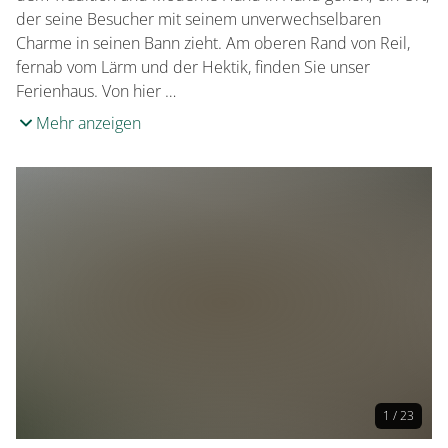
der seine Besucher mit seinem unverwechselbaren
Charme in seinen Bann zieht. Am oberen Rand von Reil,
fernab vom Lärm und der Hektik, finden Sie unser
Ferienhaus. Von hier …
Mehr anzeigen
1 / 23