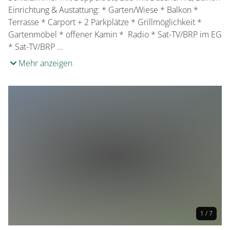
Einrichtung & Austattung: * Garten/Wiese * Balkon *
Terrasse * Carport + 2 Parkplätze * Grillmöglichkeit *
Gartenmöbel * offener Kamin * Radio * Sat-TV/BRP im EG
* Sat-TV/BRP …
Mehr anzeigen
1 / 7