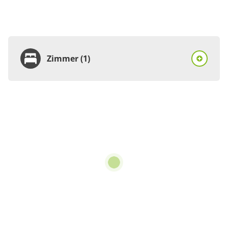
Zimmer (1)
Zimmer
Ferienhaus, Dusche und
Bad, WC, 3 Schlafräume
€90.00
pro Einheit/Nacht
6 Zimmer
für 1 bis 7 Personen
122 m²