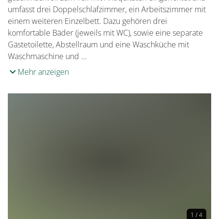
umfasst drei Doppelschlafzimmer, ein Arbeitszimmer mit
einem weiteren Einzelbett. Dazu gehören drei
komfortable Bäder (jeweils mit WC), sowie eine separate
Gästetoilette, Abstellraum und eine Waschküche mit
Waschmaschine und …
Mehr anzeigen
1 / 4