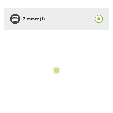
Zimmer (1)
Zimmer
Ferienhaus, Dusche und
Bad, WC, 4 oder mehr
Schlafräume
€50.00
pro Person/Nacht
6 Zimmer
für 2 bis 8 Personen
Details anzeigen