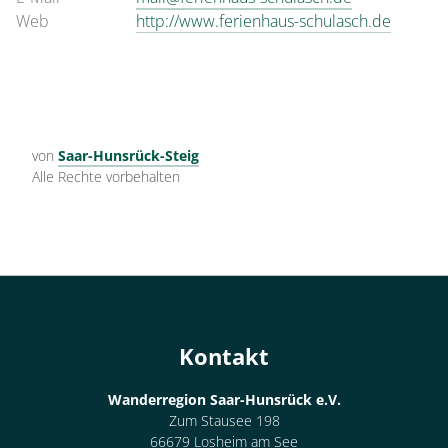
Web
http://www.ferienhaus-schulasch.de
von
Saar-Hunsrück-Steig
Alle Rechte vorbehalten
Kontakt
Wanderregion Saar-Hunsrück e.V.
Zum Stausee 198
66679 Losheim am See