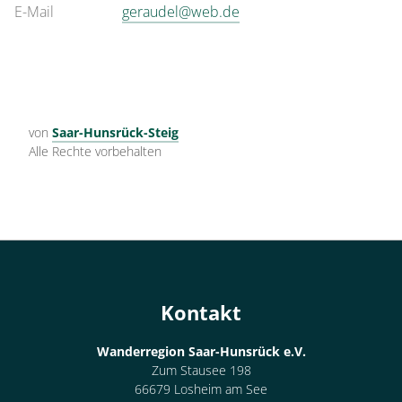
E-Mail
geraudel@web.de
von
Saar-Hunsrück-Steig
Alle Rechte vorbehalten
Kontakt
Wanderregion Saar-Hunsrück e.V.
Zum Stausee 198
66679 Losheim am See