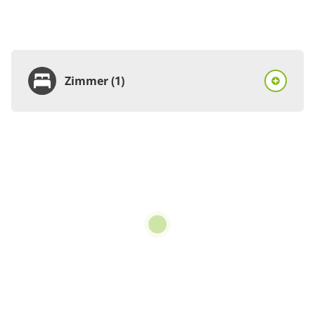
Zimmer (1)
Zimmer
Ferienhaus, Dusche,
WC, Terrasse
€90.00
pro Einheit/Nacht
3 Zimmer
für 1 bis 2 Personen
35 m²