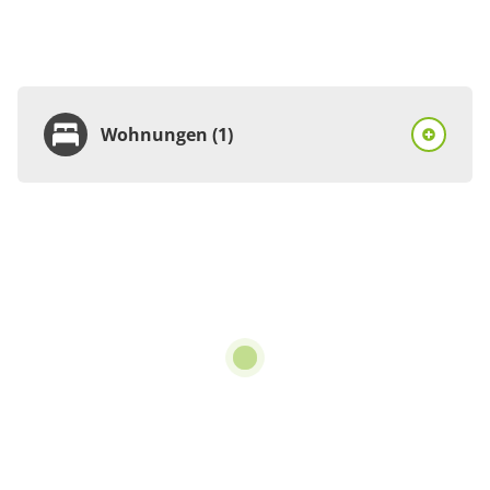
Wohnungen (1)
Wohnung
Appartement/Fewo,
Dusche und Bad, WC, 2
Schlafräume
€150.00
pro Einheit/Nacht
4 Wohnungen
für 1 bis 4 Personen