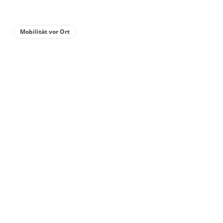
116 m²
Mobilität vor Ort
Details anzeigen
Details anzeigen für Appartement/Fewo,