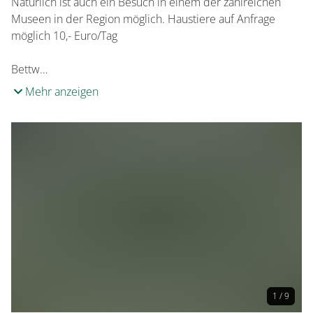
Natürlich ist auch ein Besuch in einem der zahlreichen
Museen in der Region möglich. Haustiere auf Anfrage
möglich 10,- Euro/Tag
Bettw…
Mehr anzeigen
1 / 9