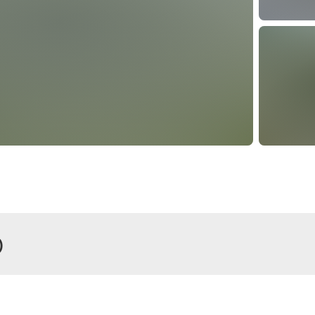
)
r
Zimmer