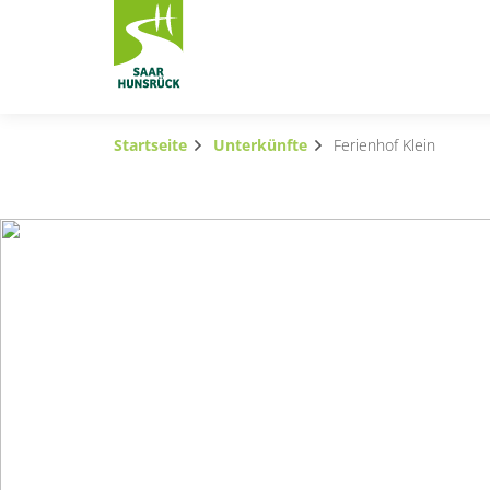
Zum Hauptinhalt springen
Startseite
Unterkünfte
Ferienhof Klein
Subnavigation umschalten
Subnavigation umschalten
Subnavigation umschalten
Subnavigation umschalten
Subnavigation umschalten
Subnavigation umschalten