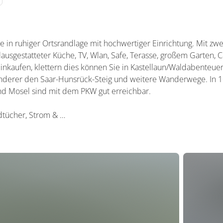
 in ruhiger Ortsrandlage mit hochwertiger Einrichtung. Mit zw
lausgestatteter Küche, TV, Wlan, Safe, Terasse, großem Garten, Ca
nkaufen, klettern dies können Sie in Kastellaun/Waldabenteu
derer den Saar-Hunsrück-Steig und weitere Wanderwege. In 1
und Mosel sind mit dem PKW gut erreichbar.
dtücher, Strom & …