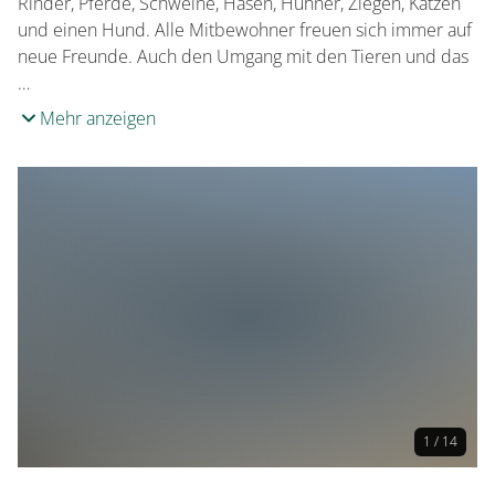
Rinder, Pferde, Schweine, Hasen, Hühner, Ziegen, Katzen
und einen Hund. Alle Mitbewohner freuen sich immer auf
neue Freunde. Auch den Umgang mit den Tieren und das
…
Mehr anzeigen
1 / 14