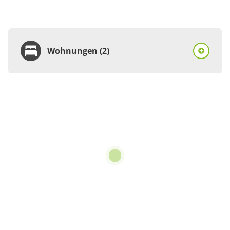
Wohnungen (2)
Wohnung
Appartement/Fewo,
Dusche, WC,
Nichtraucher
€19.00
pro Person/Nacht
3 Wohnungen
für 1 bis 4 Personen
45 m²