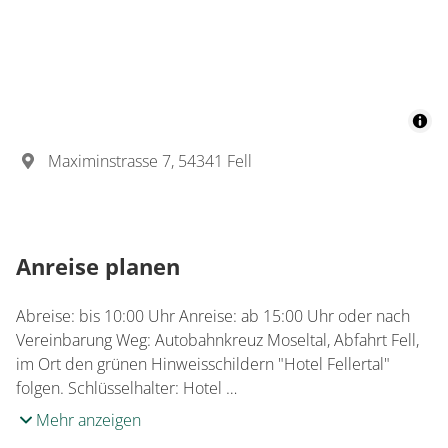
Details anzeigen
Details anzeigen für Appartement/Fewo,
Zimmer
Dreibettzimmer,
Maximinstrasse 7, 54341 Fell
Dusche, WC,
Nichtraucher
€33.00
pro Person/Nacht
Anreise planen
1 Zimmer
Abreise: bis 10:00 Uhr Anreise: ab 15:00 Uhr oder nach
für 2 bis 3 Personen
Vereinbarung Weg: Autobahnkreuz Moseltal, Abfahrt Fell,
im Ort den grünen Hinweisschildern "Hotel Fellertal"
32 m²
folgen. Schlüsselhalter: Hotel …
Details anzeigen
Mehr anzeigen