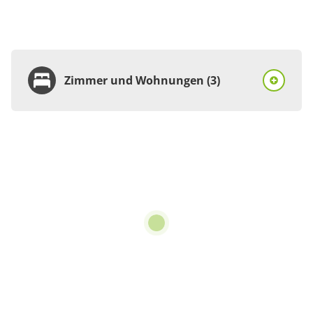
Zimmer und Wohnungen (3)
Wohnung
Appartement/Fewo,
Dusche, WC, 2
Schlafräume
€85.00
pro Einheit/Nacht
3 Wohnungen
für 2 bis 4 Personen