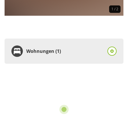
1 / 2
Wohnungen (1)
Wohnung
Appartement/Fewo
€80.00
pro Einheit/Nacht
für 1 bis 3 Personen
74 m²