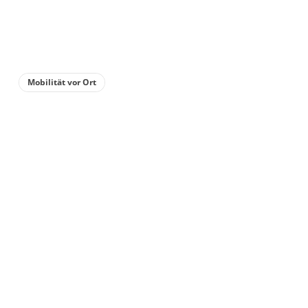
Details anzeigen
Details anzeigen für Appartement/Fewo
Mobilität vor Ort