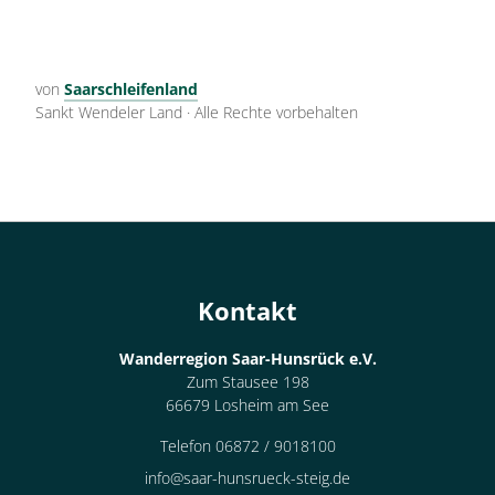
von
Saarschleifenland
Sankt Wendeler Land
·
Alle Rechte vorbehalten
Kontakt
Wanderregion Saar-Hunsrück e.V.
Zum Stausee 198
66679 Losheim am See
Telefon 06872 / 9018100
info@saar-hunsrueck-steig.de