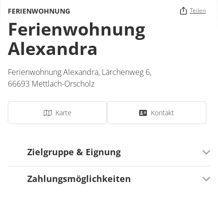
FERIENWOHNUNG
Teilen
Ferienwohnung
Alexandra
Ferienwohnung Alexandra,
Lärchenweg 6,
66693
Mettlach-Orscholz
Karte
Kontakt
Zielgruppe & Eignung
Zahlungsmöglichkeiten
Ausrichtung
Für Senioren besonders geeignet
Zahlungsmöglichkeiten
Für Familien besonders geeignet