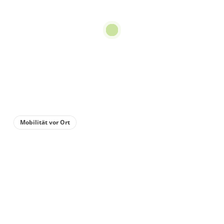
Dusche, WC, 1
Schlafraum
€80.00
pro Einheit/Nacht
für 1 bis 4 Personen
55 m²
Details anzeigen
Mobilität vor Ort
Details anzeigen für Appartement/Fewo,