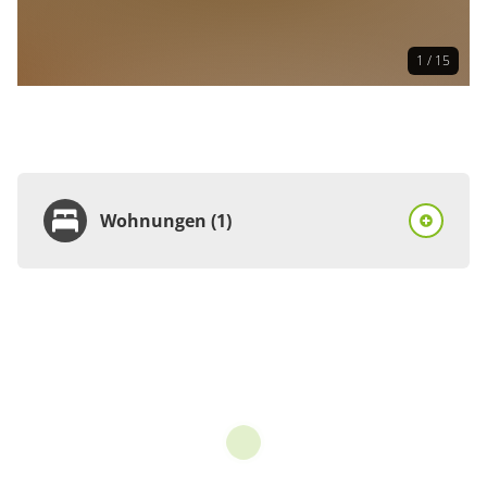
1 / 15
Wohnungen (1)
Wohnung
Appartement/Fewo,
Dusche, WC, neuwertig
€45.00
pro Einheit/Nacht