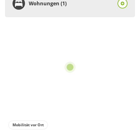
Wohnungen (1)
Wohnung
Appartement/Fewo,
Dusche, WC,
Nichtraucher
€58.00
pro Einheit/Nacht
3 Wohnungen
für 1 bis 2 Personen
76 m²
Mobilität vor Ort
Details anzeigen
Details anzeigen für Appartement/Fewo,