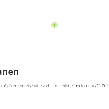
rtement/Fewo,
he, WC, ruhig
pro Person/Nacht
für 1 bis 3 Personen
67 m²
ils anzeigen
s anzeigen für Appartement/Fewo, Dusche, WC, ruhig
lanen
r (Spätere Anreise bitte vorher mitteilen) Check out bis 11:00 