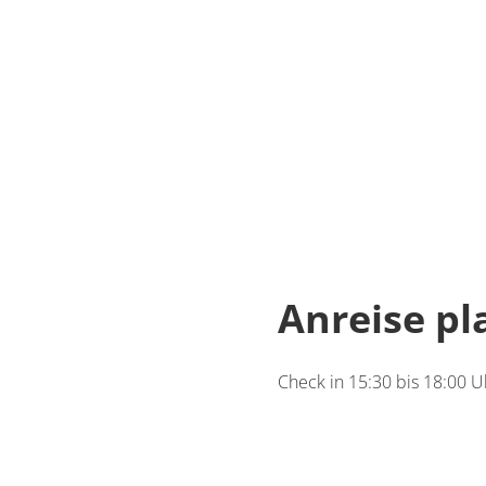
Appa
Dusc
€30.00
Deta
Detail
Anreise p
Check in 15:30 bis 18:00 Uh