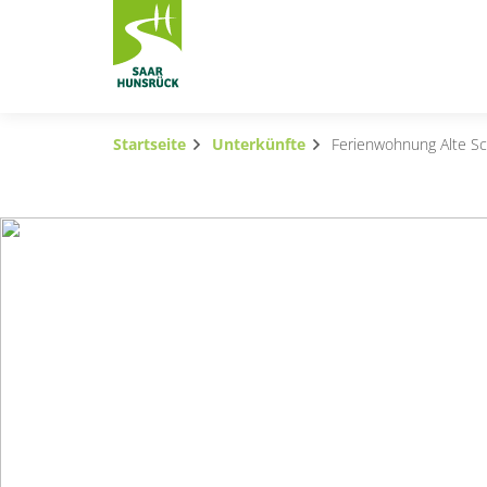
Zum Hauptinhalt springen
Startseite
Unterkünfte
Ferienwohnung Alte Sc
Subnavigation umschalten
Subnavigation umschalten
Subnavigation umschalten
Subnavigation umschalten
Subnavigation umschalten
Subnavigation umschalten