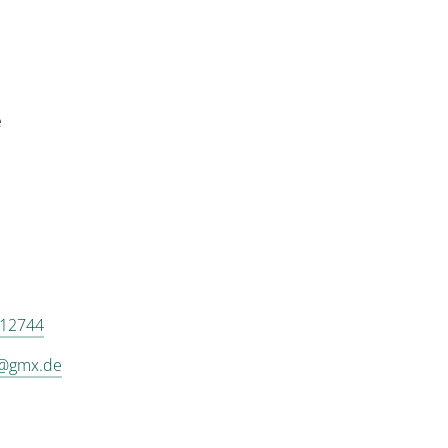
e
 12744
s@gmx.de