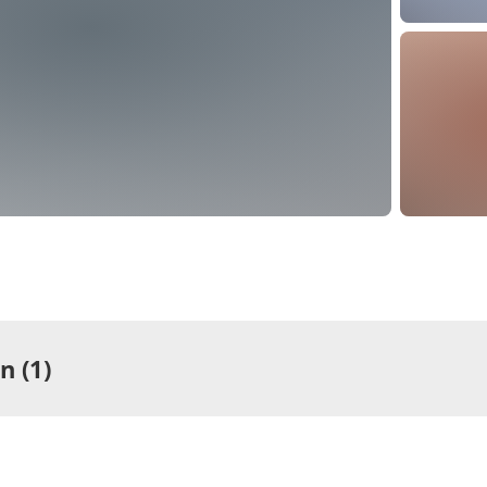
 (1)
ng