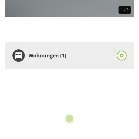
1 / 3
Wohnungen (1)
Wohnung
Appartement/Fewo,
Dusche, WC, 1
Schlafraum
€65.00
pro Einheit/Nacht