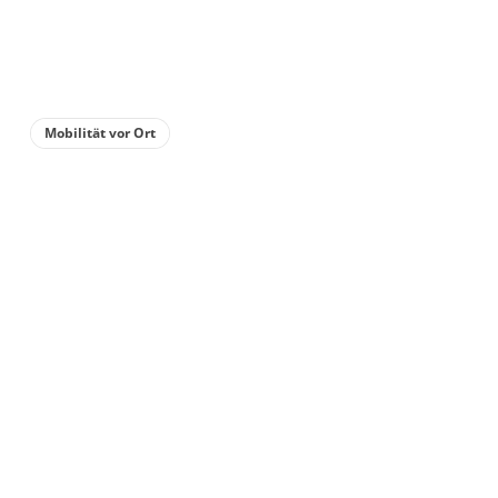
3 Wohnungen
für 1 bis 2 Personen
67 m²
Mobilität vor Ort
Details anzeigen
Details anzeigen für Appartement/Fewo,