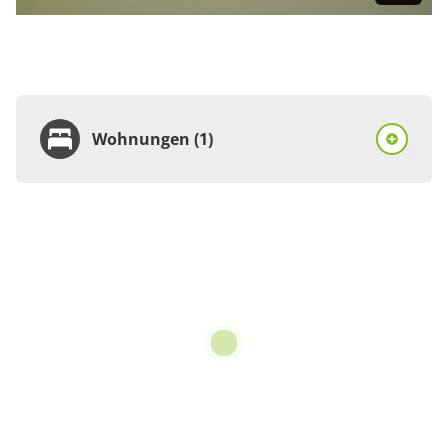
Wohnungen (1)
Wohnung
Appartement/Fewo,
Dusche, WC, 1
Schlafraum
€45.00
pro Einheit/Nacht
für 1 bis 2 Personen
45 m²