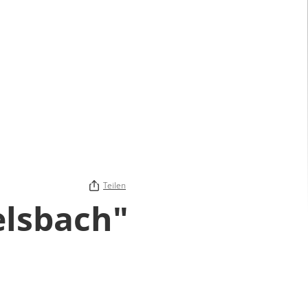
Teilen
lsbach"