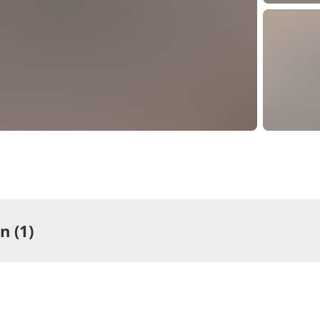
 (1)
ng