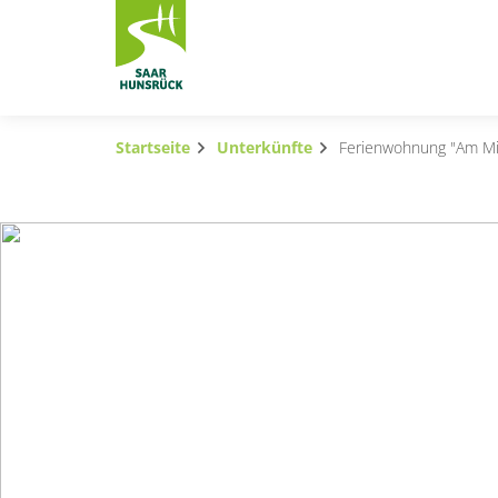
Zum Hauptinhalt springen
Startseite
Unterkünfte
Ferienwohnung "Am Mi
Subnavigation umschalten
Subnavigation umschalten
Subnavigation umschalten
Subnavigation umschalten
Subnavigation umschalten
Subnavigation umschalten