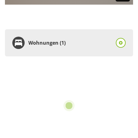
Wohnungen (1)
Wohnung
Appartement/Fewo,
Dusche und Bad, WC, 2
Schlafräume
€75.00
pro Einheit/Nacht
für 1 bis 6 Personen
110 m²