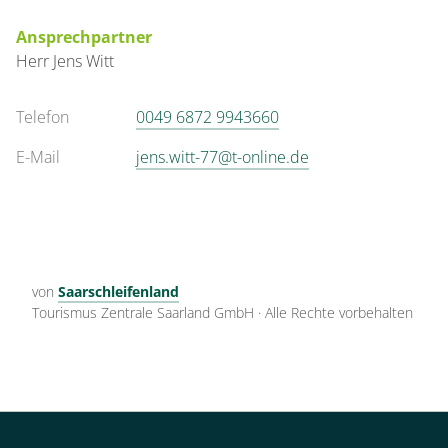
Ansprechpartner
Herr
Jens
Witt
Telefon
0049 6872 9943660
E-Mail
jens.witt-77@t-online.de
von
Saarschleifenland
Tourismus Zentrale Saarland GmbH
·
Alle Rechte vorbehalten