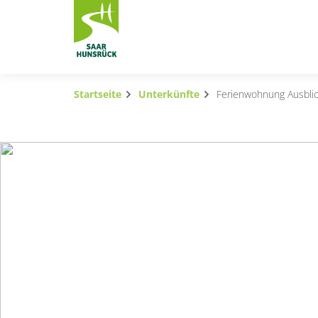
Zum Hauptinhalt springen
Startseite
Unterkünfte
Ferienwohnung Ausbli
Subnavigation umschalten
Subnavigation umschalten
Subnavigation umschalten
Subnavigation umschalten
Subnavigation umschalten
Subnavigation umschalten