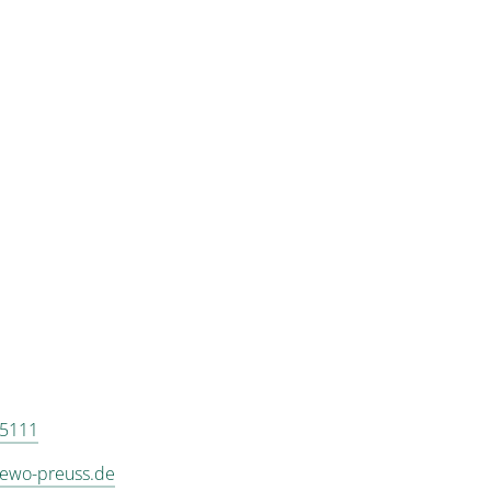
s anzeigen für Appartement/Fewo, Dusche oder Bad, WC
 5111
fewo-preuss.de