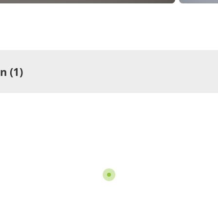
 (1)
ng
rtement/Fewo,
he oder Bad, WC
pro Einheit/Nacht
für
bis 2 Personen
ils anzeigen