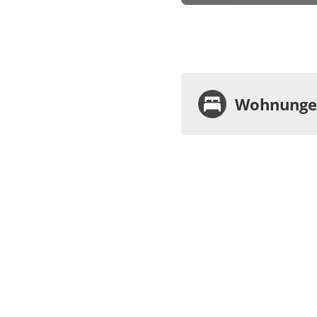
Wohnungen
Wohnu
Appa
Dusc
€60.00
Deta