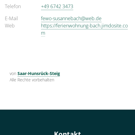
Telefon
+49 6742 3473
E-Mail
fewo-susannebach@web.de
Web
https://ferienwohnung-bach.jimdosite.co
m
von
Saar-Hunsrück-Steig
Alle Rechte vorbehalten
Kontakt