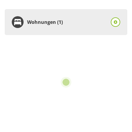
Wohnungen (1)
Wohnung
Appartement/Fewo,
Dusche oder Bad, WC
€50.00
pro Einheit/Nacht
für 1 bis 2 Personen
Details anzeigen
Details anzeigen für Appartement/Fewo,