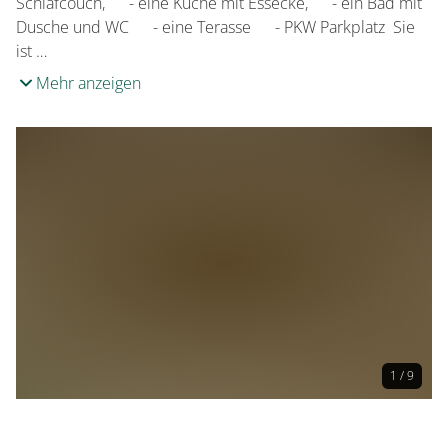
Schlafcouch, - eine Küche mit Essecke, - ein Bad mit
Dusche und WC - eine Terasse - PKW Parkplatz Sie
ist …
Mehr anzeigen
1 / 9