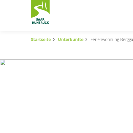
Zum Hauptinhalt springen
Startseite
Unterkünfte
Ferienwohnung Bergga
Subnavigation umschalten
Subnavigation umschalten
Subnavigation umschalten
Subnavigation umschalten
Subnavigation umschalten
Subnavigation umschalten