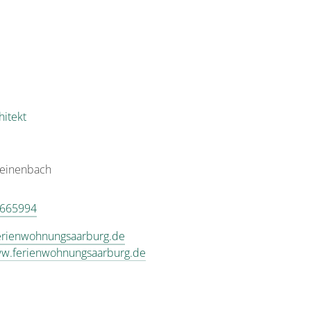
hitekt
einenbach
3665994
erienwohnungsaarburg.de
ww.ferienwohnungsaarburg.de