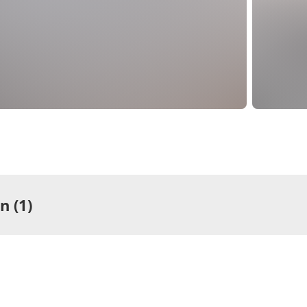
 (1)
ng
rtement/Fewo,