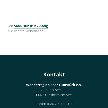
von
Saar-Hunsrück-Steig
Alle Rechte vorbehalten
Kontakt
Wanderregion Saar-Hunsrück e.V.
Zum Stausee 198
66679 Losheim am See
Telefon 06872 / 9018100