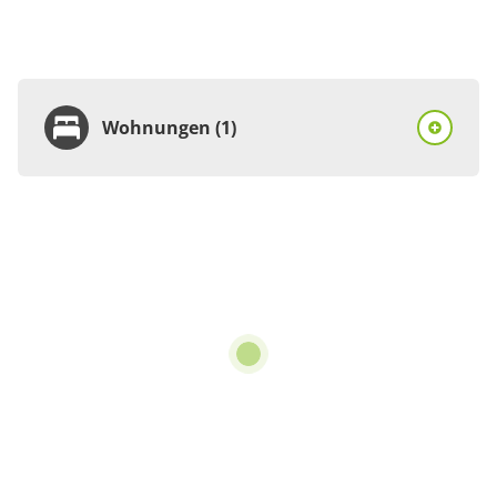
Wohnungen (1)
Wohnung
Appartement/Fewo,
Dusche, WC
Details anzeigen
Details anzeigen für Appartement/Fewo,