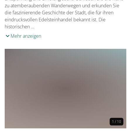
zu atemberaubenden Wanderwegen und erkunden Sie
die faszinierende Geschichte der Stadt, die für ihren
eindrucksvollen Edelsteinhandel bekannt ist. Die
historischen …
Mehr anzeigen
1 / 10