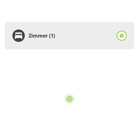
Zimmer (1)
Zimmer
Doppelzimmer, Dusche
oder Bad, WC, 1
Schlafraum
€55.00
pro Einheit/Nacht
2 Zimmer
für 1 bis 3 Personen