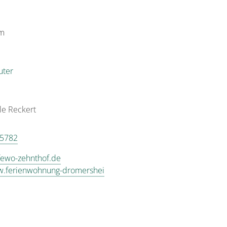
im
uter
le
Reckert
 5782
ewo-zehnthof.de
w.ferienwohnung-dromershei