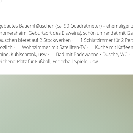
gebautes Bauernhäuschen (ca. 90 Quadratmeter) – ehemaliger Ze
Dromersheim, Geburtsort des Eisweins), schön umrandet mit Ga
häuschen bietet auf 2 Stockwerken · 1 Schlafzimmer für 2 P
e möglich · Wohnzimmer mit Satelliten-TV · Küche mit Kaffee
ine, Kühlschrank, usw · Bad mit Badewanne / Dusche, WC ·
chend Platz für Fußball, Federball-Spiele, usw