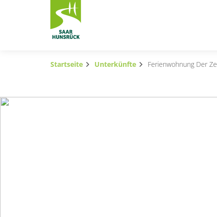
Zum Hauptinhalt springen
Startseite
Unterkünfte
Ferienwohnung Der Ze
Subnavigation umschalten
Subnavigation umschalten
Subnavigation umschalten
Subnavigation umschalten
Subnavigation umschalten
Subnavigation umschalten