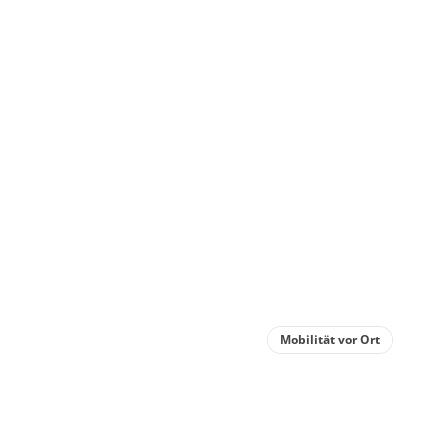
Wohnu
Appa
Dusc
Schl
€70.00
Deta
Mobilität vor Ort
Detail