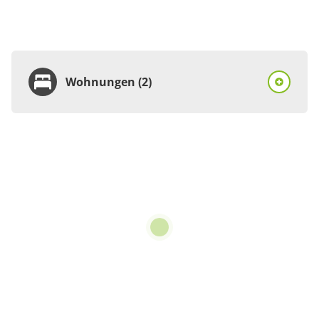
Wohnungen (2)
Wohnung
Appartement/Fewo
€65.00
pro Einheit/Nacht
für 1 bis 2 Personen
68 m²
Details anzeigen