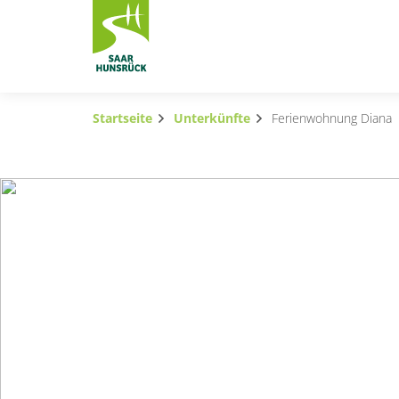
Zum Hauptinhalt springen
Startseite
Unterkünfte
Ferienwohnung Diana
Subnavigation umschalten
Subnavigation umschalten
Subnavigation umschalten
Subnavigation umschalten
Subnavigation umschalten
Subnavigation umschalten