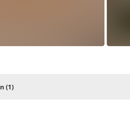
 (1)
ng
rtement/Fewo,