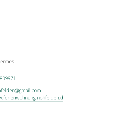
Bermes
 809971
hfelden@gmail.com
w.ferienwohnung-nohfelden.d