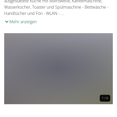
ausgestattete Küche mit Mikrowelle, Kaffeemaschine,
Wasserkocher, Toaster und Spülmaschine - Bettwäsche -
Handtücher und Fön - WLAN - …
Mehr anzeigen
1 / 6