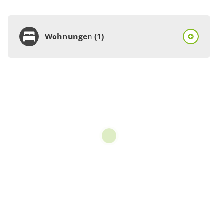
Wohnungen (1)
Wohnung
Appartement/Fewo,
Dusche, WC,
Erdgeschoß/Parterre
€45.00
pro Einheit/Nacht
für 1 bis 2 Personen
45 m²
Details anzeigen