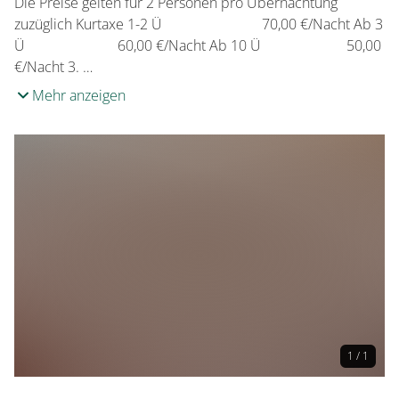
Die Preise gelten für 2 Personen pro Übernachtung
zuzüglich Kurtaxe 1-2 Ü 70,00 €/Nacht Ab 3
Ü 60,00 €/Nacht Ab 10 Ü 50,00
€/Nacht 3. …
Mehr anzeigen
1 / 1