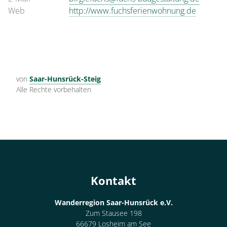
Web
http://www.fuchsferienwohnung.de
von
Saar-Hunsrück-Steig
Alle Rechte vorbehalten
Kontakt
Wanderregion Saar-Hunsrück e.V.
Zum Stausee 198
66679 Losheim am See