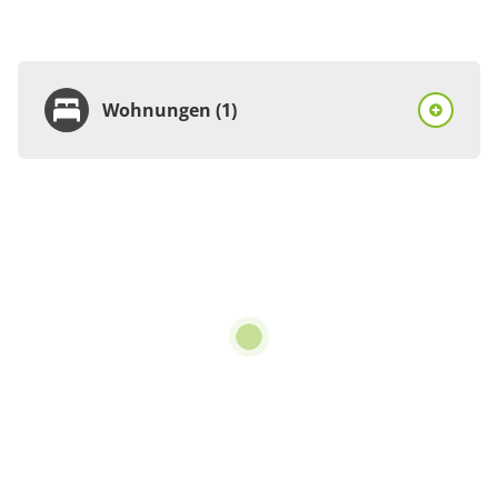
Wohnungen (1)
Wohnung
Appartement/Fewo
€70.00
pro Einheit/Nacht
2 Wohnungen
für 1 bis 3 Personen
55 m²
Details anzeigen