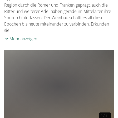
Region durch die Römer und Franken geprägt, auch die
Ritter und weiterer Adel haben gerade im Mittelalter ihre
Spuren hinterlassen. Der Weinbau schafft es all diese
Epochen bis heute miteinander zu verbinden. Erkunden
sie …
Mehr anzeigen
1 / 11