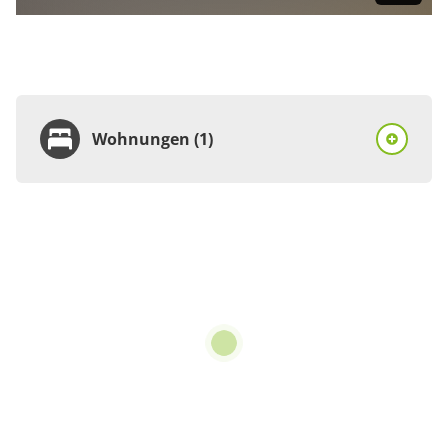
Wohnungen (1)
Wohnung
Appartement/Fewo,
Dusche und Bad, WC,
Terrasse
€70.00
pro Einheit/Nacht
3 Wohnungen
für 1 bis 3 Personen