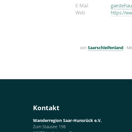
E-Mail
gaesteha
Web
https://
von
Saarschleifenland
·
Me
Kontakt
Wanderregion Saar-Hunsrück e.V.
Zum Stausee 198