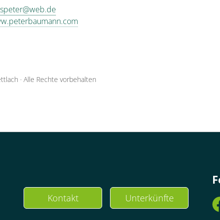
uspeter@web.de
www.peterbaumann.com
ttlach
·
Alle Rechte vorbehalten
F
Kontakt
Unterkünfte