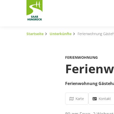
Zum Hauptinhalt springen
Startseite
Unterkünfte
Ferienwohnung Gästeh
Subnavigation umschalten
Subnavigation umschalten
FERIENWOHNUNG
Subnavigation umschalten
Ferienw
Subnavigation umschalten
Ferienwohnung Gästeha
Subnavigation umschalten
Subnavigation umschalten
Karte
Kontakt