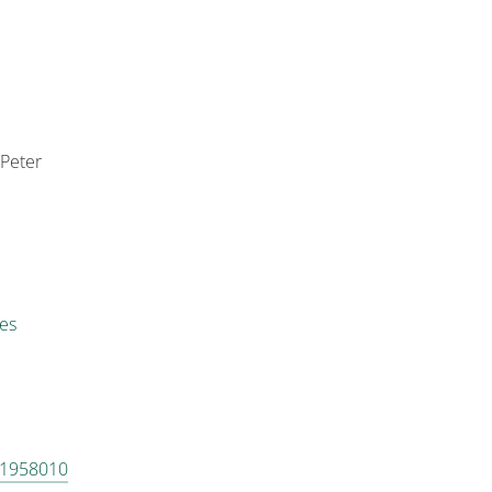
Peter
es
 1958010