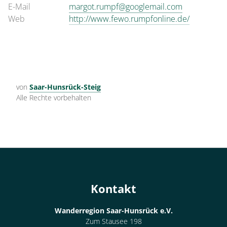
E-Mail
margot.rumpf@googlemail.com
Web
http://www.fewo.rumpfonline.de/
von
Saar-Hunsrück-Steig
Alle Rechte vorbehalten
Kontakt
Wanderregion Saar-Hunsrück e.V.
Zum Stausee 198