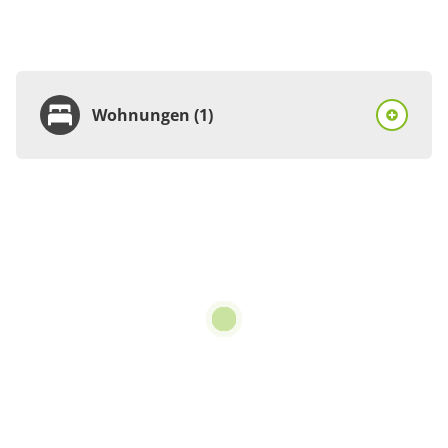
Wohnungen (1)
Wohnung
Appartement/Fewo,
Dusche, WC, 1
Schlafraum
€70.00
pro Einheit/Nacht
für 1 bis 2 Personen
45 m²