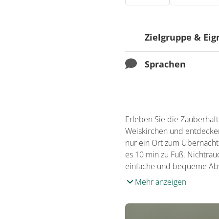
Zielgruppe & Ei
Sprachen
Ausrichtung
Für Senioren bes
Sprachen
Für Familien beso
Italienisch
Erleben Sie die Zauberhaft
Weiskirchen und entdecken
nur ein Ort zum Übernacht
es 10 min zu Fuß. Nichtrauc
einfache und bequeme Abwi
Mehr anzeigen