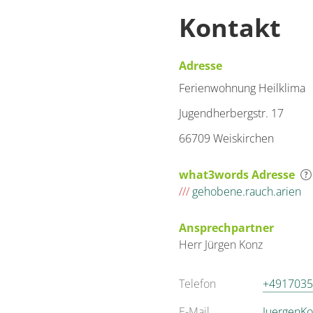
Kontakt
Adresse
Ferienwohnung Heilklima
Jugendherbergstr. 17
66709 Weiskirchen
what3words Adresse
///
gehobene.rauch.arien
Ansprechpartner
Herr
Jürgen
Konz
Telefon
+4917035
E-Mail
JuergenKo