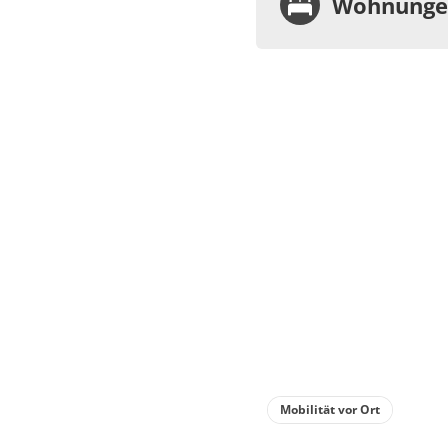
Wohnungen
Wohnu
Appa
Dusc
€75.00
Deta
Detail
Mobilität vor Ort