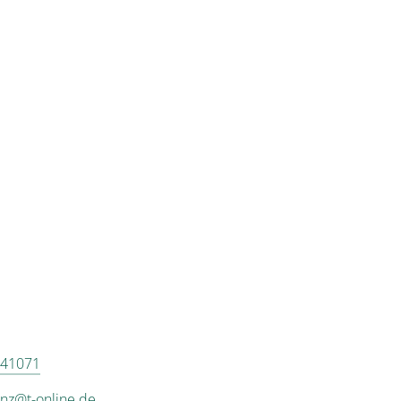
41071
nz@t-online.de