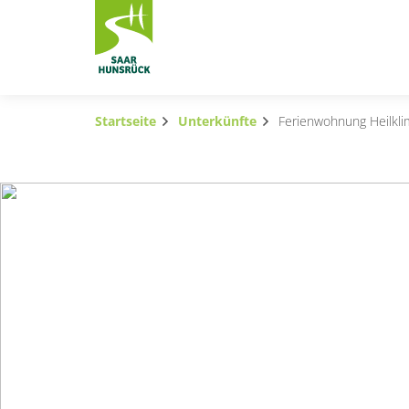
Zum Hauptinhalt springen
Startseite
Unterkünfte
Ferienwohnung Heilkli
Subnavigation umschalten
Subnavigation umschalten
Subnavigation umschalten
Subnavigation umschalten
Subnavigation umschalten
Subnavigation umschalten