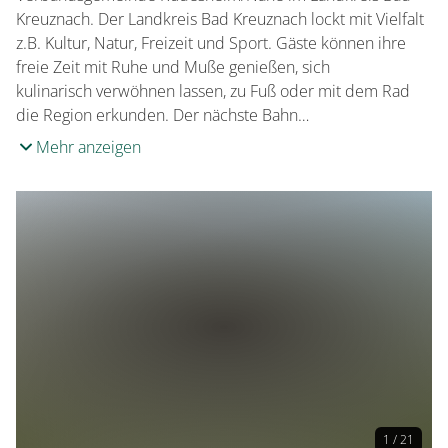
Kreuznach. Der Landkreis Bad Kreuznach lockt mit Vielfalt
z.B. Kultur, Natur, Freizeit und Sport. Gäste können ihre
freie Zeit mit Ruhe und Muße genießen, sich
kulinarisch verwöhnen lassen, zu Fuß oder mit dem Rad
die Region erkunden. Der nächste Bahn…
Mehr anzeigen
1 / 21