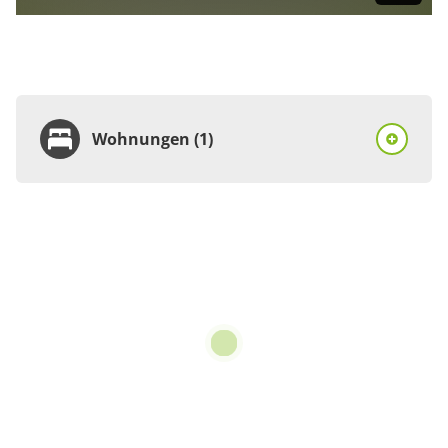
Wohnungen (1)
Wohnung
Appartement/Fewo,
Bad, WC, 1 Schlafraum
€70.00
pro Einheit/Nacht
2 Wohnungen
für 1 bis 4 Personen