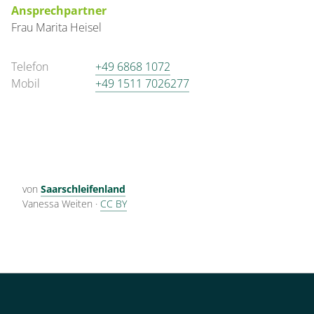
Ansprechpartner
Frau
Marita
Heisel
Telefon
+49 6868 1072
Mobil
+49 1511 7026277
von
Saarschleifenland
Vanessa Weiten
·
CC BY