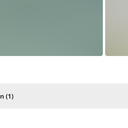
 (1)
ng