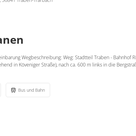
, 56841 Traben-Trarbach
lanen
nbarung Wegbeschreibung: Weg: Stadtteil Traben - Bahnhof Ri
hend in Köveniger Straße), nach ca. 600 m links in die Bergstra
Bus und Bahn