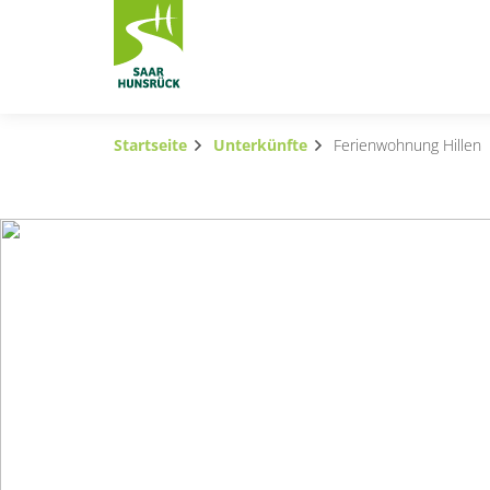
Zum Hauptinhalt springen
Startseite
Unterkünfte
Ferienwohnung Hillen
Subnavigation umschalten
Subnavigation umschalten
Subnavigation umschalten
Subnavigation umschalten
Subnavigation umschalten
Subnavigation umschalten