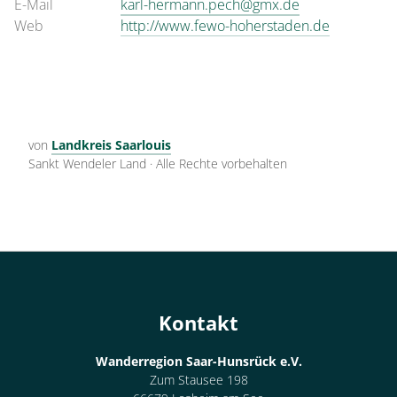
E-Mail
karl-hermann.pech@gmx.de
Web
http://www.fewo-hoherstaden.de
von
Landkreis Saarlouis
Sankt Wendeler Land
·
Alle Rechte vorbehalten
Kontakt
Wanderregion Saar-Hunsrück e.V.
Zum Stausee 198