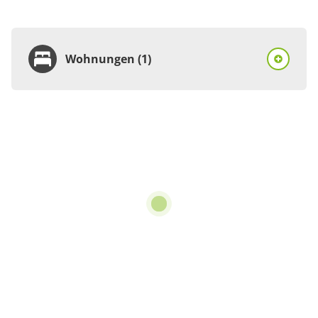
Wohnungen (1)
Wohnung
Appartement/Fewo,
Dusche, WC, 2
Schlafräume
€69.00
pro Einheit/Nacht
für 1 bis 4 Personen
Details anzeigen
Details anzeigen für Appartement/Fewo,