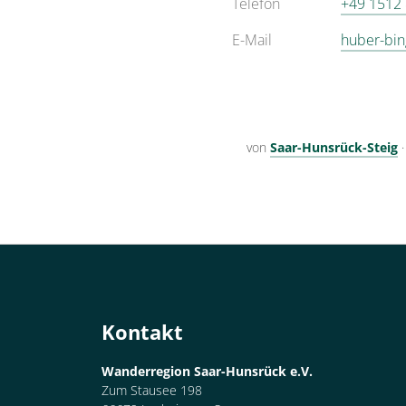
Telefon
+49 1512
E-Mail
huber-bin
von
Saar-Hunsrück-Steig
Kontakt
Wanderregion Saar-Hunsrück e.V.
Zum Stausee 198