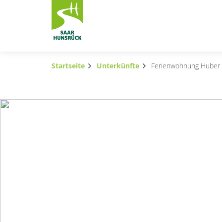
Zum Hauptinhalt springen
Startseite
Unterkünfte
Ferienwohnung Huber
Subnavigation umschalten
Subnavigation umschalten
Subnavigation umschalten
Subnavigation umschalten
Subnavigation umschalten
Subnavigation umschalten