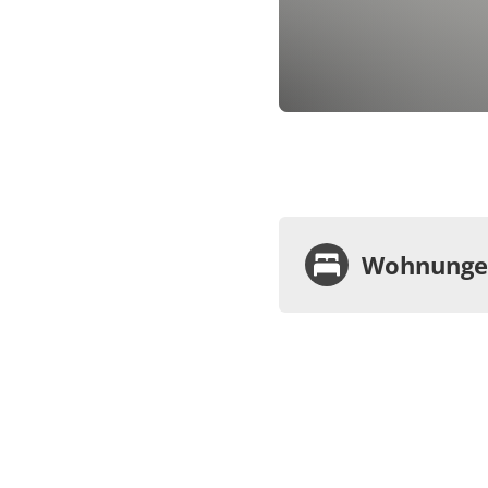
Wohnungen
Wohnu
Appa
Dusc
Schl