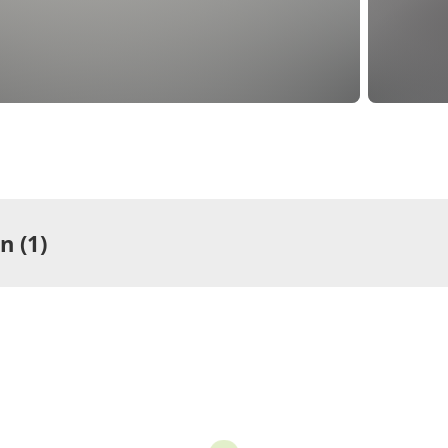
 (1)
ng
rtement/Fewo,
he oder Bad, WC, 2
afräume