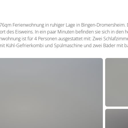
 76qm Ferienwohnung in ruhiger Lage in Bingen-Dromersheim. 
ort des Eisweins. In ein paar Minuten befinden sie sich in den 
nwohnung ist für 4 Personen ausgestattet mit: Zwei Schlafzim
 mit Kühl-Gefrierkombi und Spülmaschine und zwei Bäder mit b