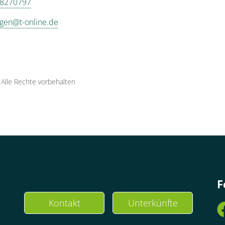
 8270797
gen@t-online.de
·
Alle Rechte vorbehalten
F
Kontakt
Unterkünfte