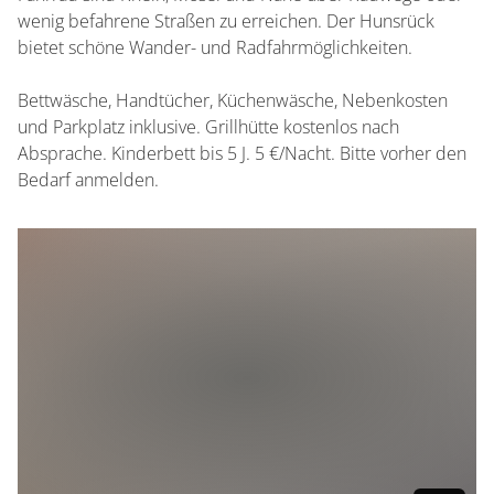
wenig befahrene Straßen zu erreichen. Der Hunsrück
bietet schöne Wander- und Radfahrmöglichkeiten.
Bettwäsche, Handtücher, Küchenwäsche, Nebenkosten
und Parkplatz inklusive. Grillhütte kostenlos nach
Absprache. Kinderbett bis 5 J. 5 €/Nacht. Bitte vorher den
Bedarf anmelden.