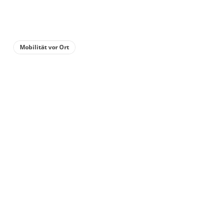
Details anzeigen
Details anzeigen für Appartement/Fewo
Mobilität vor Ort