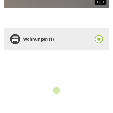
1 / 11
Wohnungen (1)
Wohnung
Appartement/Fewo
€78.00
pro Einheit/Nacht
für 1 bis 2 Personen
62 m²