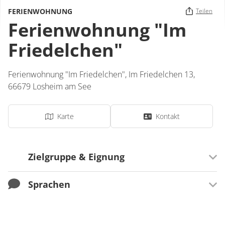
FERIENWOHNUNG
Teilen
Ferienwohnung "Im
Friedelchen"
Ferienwohnung "Im Friedelchen",
Im Friedelchen 13,
66679
Losheim am See
Karte
Kontakt
Zielgruppe & Eignung
Sprachen
Ausrichtung
Für Familien besonders geeignet
Sprachen