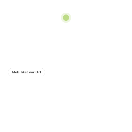
Dusche oder Bad, WC, 1
Schlafraum
ab
€50.00
pro Einheit/Nacht
für 1 bis 2 Personen
60 m²
Details anzeigen
Mobilität vor Ort
Details anzeigen für Appartement/Fewo,