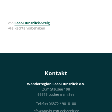
von
Saar-Hunsrück-Steig
Alle Rechte vorbehalten
Kontakt
Wanderregion Saar-Hunsrück e.V.
Zum Stausee 198
66679 Losheim am See
Telefon 06872 / 9018100
info@saar-hunsrueck-steig.de