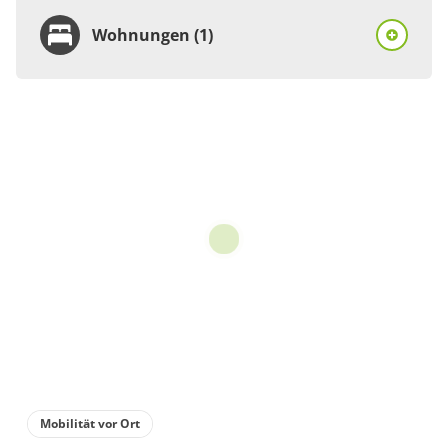
Wohnungen (1)
Wohnung
Appartement/Fewo,
Dusche und Bad, WC, 1
Schlafraum
€50.00
pro Einheit/Nacht
für 1 bis 2 Personen
50 m²
Details anzeigen
Mobilität vor Ort
Details anzeigen für Appartement/Fewo,