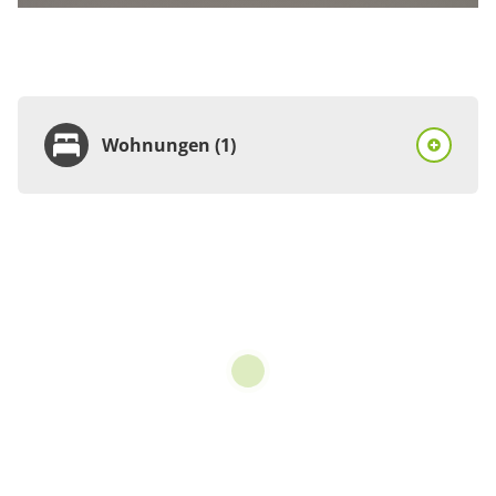
Wohnungen (1)
Wohnung
Appartement/Fewo,
Dusche, WC, 1
Schlafraum
€59.00
pro Einheit/Nacht
1 Wohnungen
für 1 bis 2 Personen