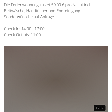
Die Ferienwohnung kostet 59,00 € pro Nacht incl.
Bettwäsche, Handtücher und Endreinigung.
Sonderwünsche auf Anfrage.
Check In: 14:00 - 17:00
Check Out bis: 11:00
1 / 12