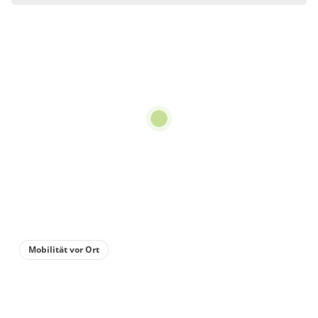
Wohnung
Appartement/Fewo,
Bad, WC, 1 Schlafraum
€65.00
pro Einheit/Nacht
2 Wohnungen
für 1 bis 4 Personen
67 m²
Details anzeigen
Mobilität vor Ort
Details anzeigen für Appartement/Fewo, 