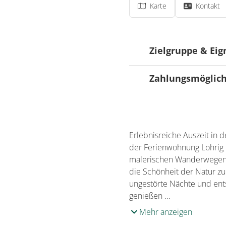
Karte
Kontakt
Zielgruppe & Ei
Zahlungsmöglic
Ausrichtung
Für Familien beso
Zahlungsmöglichk
Überweisung
Erlebnisreiche Auszeit in 
der Ferienwohnung Lohrig
malerischen Wanderwegen, e
die Schönheit der Natur z
ungestörte Nächte und ent
genießen …
Mehr anzeigen