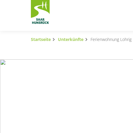
Zum Hauptinhalt springen
Startseite
Unterkünfte
Ferienwohnung Lohrig
Subnavigation umschalten
Subnavigation umschalten
Subnavigation umschalten
Subnavigation umschalten
Subnavigation umschalten
Subnavigation umschalten