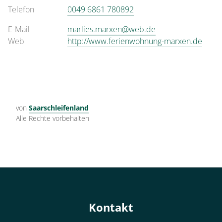
Telefon
0049 6861 780892
E-Mail
marlies.marxen@web.de
Web
http://www.ferienwohnung-marxen.de
von
Saarschleifenland
Alle Rechte vorbehalten
Kontakt