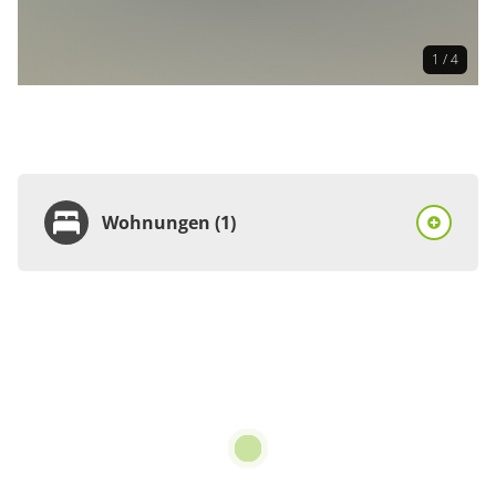
1 / 4
Wohnungen (1)
Wohnung
Appartement/Fewo,
Dusche und Bad, WC, 2
Schlafräume
ab
€65.00
pro Einheit/Nacht