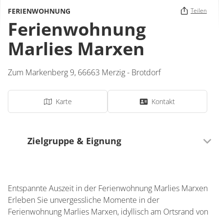
FERIENWOHNUNG
Teilen
Ferienwohnung
Marlies Marxen
Zum Markenberg 9,
66663
Merzig - Brotdorf
Karte
Kontakt
Zielgruppe & Eignung
Ausrichtung
Für Senioren besonders geeignet
Entspannte Auszeit in der Ferienwohnung Marlies Marxen
Für Familien besonders geeignet
Erleben Sie unvergessliche Momente in der
Ferienwohnung Marlies Marxen, idyllisch am Ortsrand von