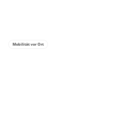
für 1 bis 4 Personen
68 m²
Details anzeigen
Mobilität vor Ort
Details anzeigen für Appartement/Fewo,