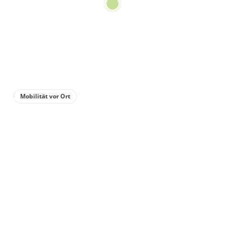
€55.00
pro Einheit/Nacht
4 Wohnungen
für 1 bis 6 Personen
70 m²
Mobilität vor Ort
Details anzeigen
Details anzeigen für Appartement/Fewo,