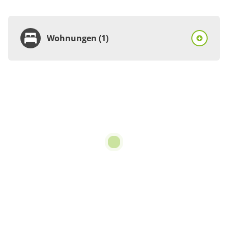
Wohnungen (1)
Wohnung
Appartement/Fewo,
Dusche und Bad, WC,
Terrasse
3 Wohnungen
75 m²
Details anzeigen
Details anzeigen für Appartement/Fewo,