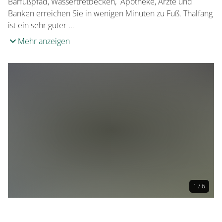
Barfußpfad, Wassertretbecken, Apotheke, Ärzte und
Banken erreichen Sie in wenigen Minuten zu Fuß. Thalfang
ist ein sehr guter …
Mehr anzeigen
1 / 6