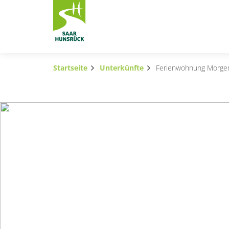
Zum Hauptinhalt springen
Startseite
Unterkünfte
Ferienwohnung Morge
Subnavigation umschalten
Subnavigation umschalten
Subnavigation umschalten
Subnavigation umschalten
Subnavigation umschalten
Subnavigation umschalten