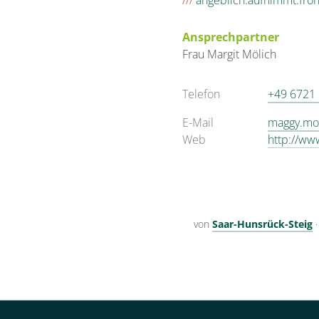
///
angeblich.aufnimmt.fro
Ansprechpartner
Frau
Margit
Mölich
Telefon
+49 6721
E-Mail
maggy.mo
Web
http://ww
von
Saar-Hunsrück-Steig