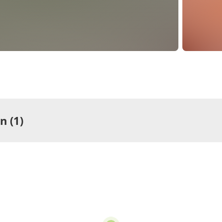
 (1)
ng
rtement/Fewo,
he oder Bad, WC
pro Einheit/Nacht