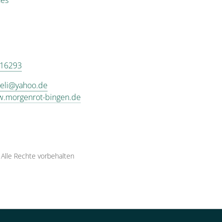
hes
 16293
eli@yahoo.de
w.morgenrot-bingen.de
·
Alle Rechte vorbehalten