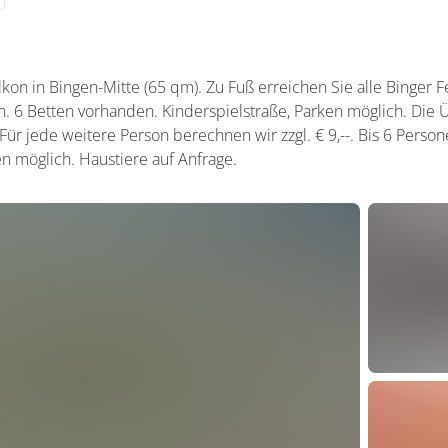
kon in Bingen-Mitte (65 qm). Zu Fuß erreichen Sie alle Binger F
n. 6 Betten vorhanden. Kinderspielstraße, Parken möglich. Die
 Für jede weitere Person berechnen wir zzgl. € 9,--. Bis 6 Pers
ken möglich. Haustiere auf Anfrage.