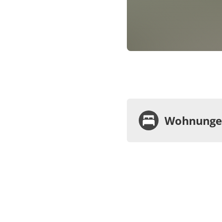
Wohnungen
Wohnu
Appa
Dusc
€48.00